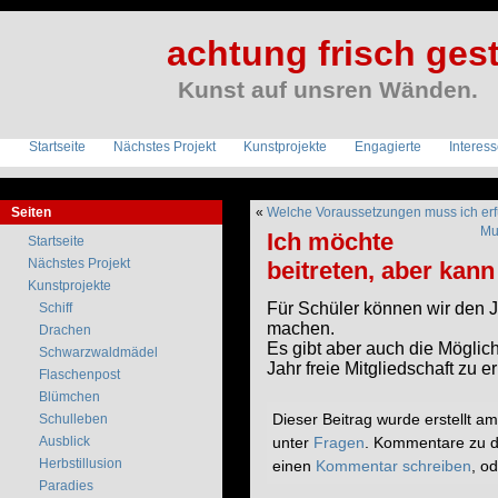
achtung frisch gest
Kunst auf unsren Wänden.
Startseite
Nächstes Projekt
Kunstprojekte
Engagierte
Interes
Seiten
«
Welche Voraussetzungen muss ich er
Mu
Ich möchte
Startseite
Nächstes Projekt
beitreten, aber kann
Kunstprojekte
Für Schüler können wir den J
Schiff
machen.
Drachen
Es gibt aber auch die Möglic
Schwarzwaldmädel
Jahr freie Mitgliedschaft zu e
Flaschenpost
Blümchen
Dieser Beitrag wurde erstellt 
Schulleben
unter
Fragen
. Kommentare zu d
Ausblick
Herbstillusion
einen
Kommentar schreiben
, o
Paradies