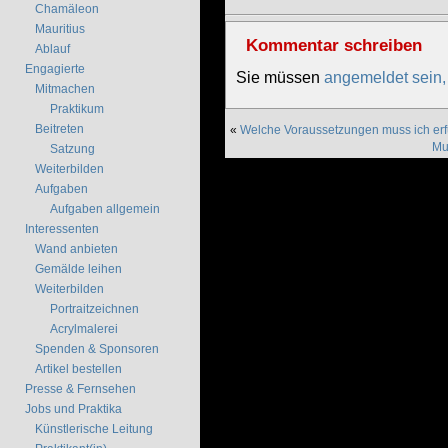
Chamäleon
Mauritius
Kommentar schreiben
Ablauf
Engagierte
Sie müssen
angemeldet sein,
Mitmachen
Praktikum
Beitreten
«
Welche Voraussetzungen muss ich er
Mu
Satzung
Weiterbilden
Aufgaben
Aufgaben allgemein
Interessenten
Wand anbieten
Gemälde leihen
Weiterbilden
Portraitzeichnen
Acrylmalerei
Spenden & Sponsoren
Artikel bestellen
Presse & Fernsehen
Jobs und Praktika
Künstlerische Leitung