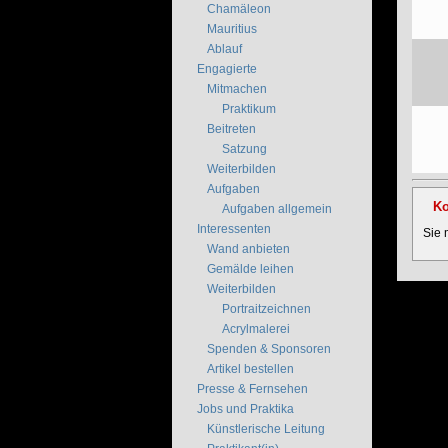
Chamäleon
Mauritius
Ablauf
Engagierte
Mitmachen
Praktikum
Beitreten
Satzung
Weiterbilden
Aufgaben
Ko
Aufgaben allgemein
Interessenten
Sie
Wand anbieten
Gemälde leihen
Weiterbilden
Portraitzeichnen
Acrylmalerei
Spenden & Sponsoren
Artikel bestellen
Presse & Fernsehen
Jobs und Praktika
Künstlerische Leitung