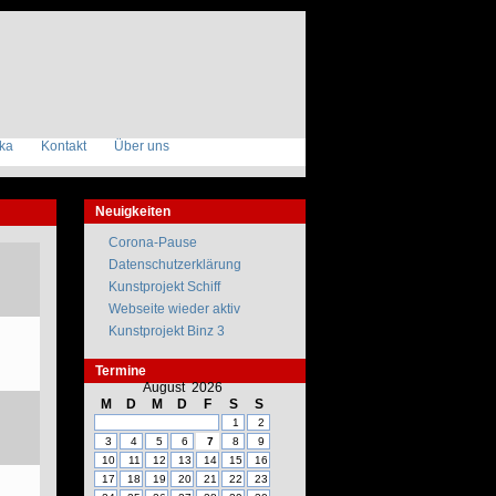
ika
Kontakt
Über uns
Neuigkeiten
Corona-Pause
Datenschutzerklärung
Kunstprojekt Schiff
Webseite wieder aktiv
Kunstprojekt Binz 3
Termine
August 2026
M
D
M
D
F
S
S
1
2
3
4
5
6
7
8
9
10
11
12
13
14
15
16
17
18
19
20
21
22
23