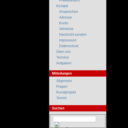
Praktikant(in)
Kontakt
Ansprechen
Adresse
Konto
Verweise
Nachricht senden
Impressum
Datenschutz
Über uns
Termine
Aufgaben
Mitteilungen
Allgemein
Fragen
Kunstprojekt
Termin
Suchen