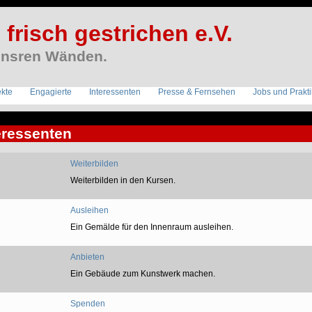
frisch gestrichen e.V.
unsren Wänden.
ekte
Engagierte
Interessenten
Presse & Fernsehen
Jobs und Prakt
eressenten
Weiterbilden
Weiterbilden in den Kursen.
Ausleihen
Ein Gemälde für den Innenraum ausleihen.
Anbieten
Ein Gebäude zum Kunstwerk machen.
Spenden