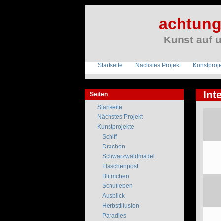
achtung 
Kunst auf 
Startseite
Nächstes Projekt
Kunstproj
Int
Seiten
Startseite
Nächstes Projekt
Kunstprojekte
Schiff
Drachen
Schwarzwaldmädel
Flaschenpost
Blümchen
Schulleben
Ausblick
Herbstillusion
Paradies