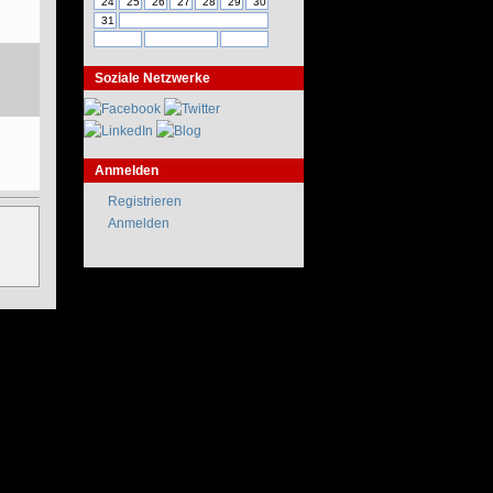
24
25
26
27
28
29
30
31
Soziale Netzwerke
Anmelden
Registrieren
Anmelden