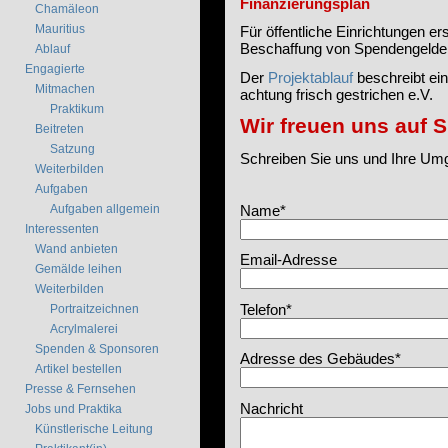
Finanzierungsplan
Chamäleon
Mauritius
Für öffentliche Einrichtungen er
Beschaffung von Spendengelder
Ablauf
Engagierte
Der
Projektablauf
beschreibt ei
Mitmachen
achtung frisch gestrichen e.V.
Praktikum
Wir freuen uns auf S
Beitreten
Satzung
Schreiben Sie uns und Ihre Um
Weiterbilden
Aufgaben
Name*
Aufgaben allgemein
Interessenten
Wand anbieten
Email-Adresse
Gemälde leihen
Weiterbilden
Telefon*
Portraitzeichnen
Acrylmalerei
Spenden & Sponsoren
Adresse des Gebäudes*
Artikel bestellen
Presse & Fernsehen
Nachricht
Jobs und Praktika
Künstlerische Leitung