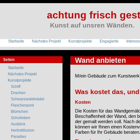
achtung frisch gest
Kunst auf unsren Wänden.
Startseite
Nächstes Projekt
Kunstprojekte
Engagierte
Interes
Wand anbieten
Seiten
Startseite
Nächstes Projekt
M/ein Gebäude zum Kunstwerk
Kunstprojekte
Schiff
Was kostet das, und
Drachen
Schwarzwaldmädel
Kosten
Flaschenpost
Die Kosten für das Wandgemäld
Blümchen
Beschaffenheit der Wand, den b
Schulleben
der gemalt werden soll. Nach 
Ausblick
können wir Ihnen einen Kostenv
Herbstillusion
Farben für Ihr Gebäude beraten
Paradies