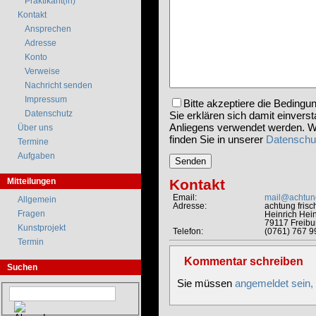
Praktikant(in)
Kontakt
Ansprechen
Adresse
Konto
Verweise
Nachricht senden
Impressum
Bitte akzeptiere die Bedingu
Datenschutz
Sie erklären sich damit einvers
Anliegens verwendet werden. We
Über uns
finden Sie in unserer
Datenschu
Termine
Aufgaben
Kontakt
Mitteilungen
Email:
mail@achtung
Allgemein
Adresse:
achtung frisc
Fragen
Heinrich Hein
79117 Freibu
Kunstprojekt
Telefon:
(0761) 767 9
Termin
Kommentar schreiben
Suchen
Sie müssen
angemeldet sein,