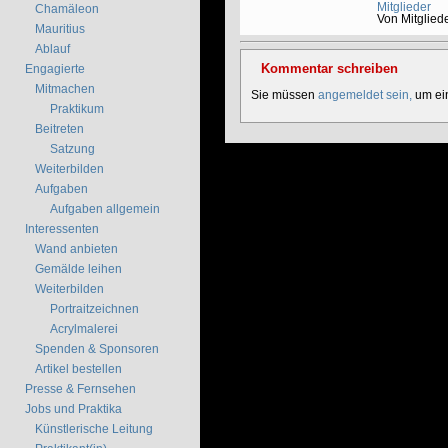
Mitglieder
Chamäleon
Von Mitgliede
Mauritius
Ablauf
Kommentar schreiben
Engagierte
Mitmachen
Sie müssen
angemeldet sein,
um ein
Praktikum
Beitreten
Satzung
Weiterbilden
Aufgaben
Aufgaben allgemein
Interessenten
Wand anbieten
Gemälde leihen
Weiterbilden
Portraitzeichnen
Acrylmalerei
Spenden & Sponsoren
Artikel bestellen
Presse & Fernsehen
Jobs und Praktika
Künstlerische Leitung