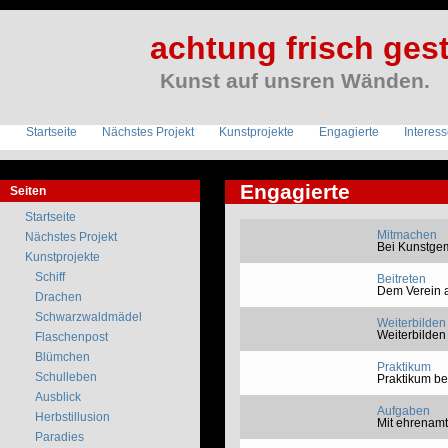
achtung frisch gest
Kunst auf unsren Wänden.
Startseite
Nächstes Projekt
Kunstprojekte
Engagierte
Interes
Engagierte
Seiten
Startseite
Mitmachen
Nächstes Projekt
Bei Kunstge
Kunstprojekte
Schiff
Beitreten
Dem Verein al
Drachen
Schwarzwaldmädel
Weiterbilden
Weiterbilden
Flaschenpost
Blümchen
Praktikum
Schulleben
Praktikum be
Ausblick
Aufgaben
Herbstillusion
Mit ehrenamt
Paradies